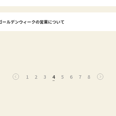
年ゴールデンウィークの営業について
1
2
3
4
5
6
7
8