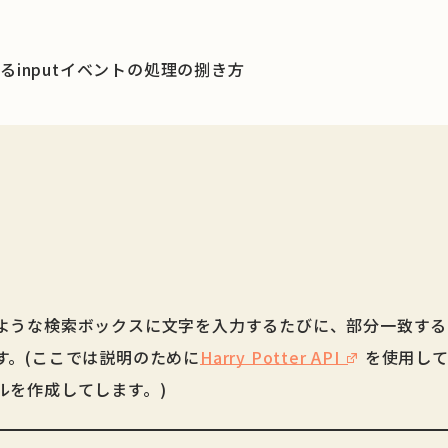
るinputイベントの処理の捌き方
ト
ような検索ボックスに文字を入力するたびに、部分一致する
す。(ここでは説明のために
Harry Potter API
を使用し
ルを作成してします。)