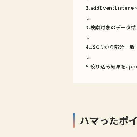
2.addEventLis
↓
3.検索対象のデータ情報
↓
4.JSONから部分一
↓
5.絞り込み結果をappe
ハマったポ