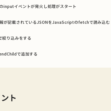
tenerのinputイベントが発火し処理がスタート
が記載されているJSONをJavaScriptのfetchで読み込む
致で絞り込みをする
ndChildで追加する
イント