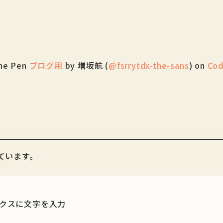
he Pen
ブログ用
by 増坂航 (
@fsrrytdx-the-sans
) on
Co
ています。
ックスに文字を入力