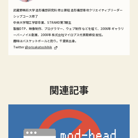
武蔵野美術大学 造形構想研究科 修士課程 造形構想専攻クリエイティブリーダー
シップコース修了
中央大学理工学部卒業、STRAMD第7期生
製版DTP、映像制作、プログラマー、ウェブ制作 などを経て、2006年 ギャラリ
ーバーノイエ創業、2008年 株式会社マイロプス代表取締役 就任。
趣味はバスケットボールと釣り。千葉県出身。
Twitter
@orisakatoshihik
関連記事