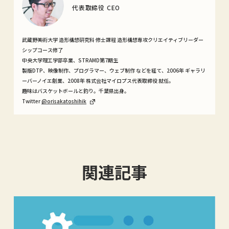
代表取締役 CEO
武蔵野美術大学 造形構想研究科 修士課程 造形構想専攻クリエイティブリーダー
シップコース修了
中央大学理工学部卒業、STRAMD第7期生
製版DTP、映像制作、プログラマー、ウェブ制作 などを経て、2006年 ギャラリ
ーバーノイエ創業、2008年 株式会社マイロプス代表取締役 就任。
趣味はバスケットボールと釣り。千葉県出身。
Twitter
@orisakatoshihik
関連記事